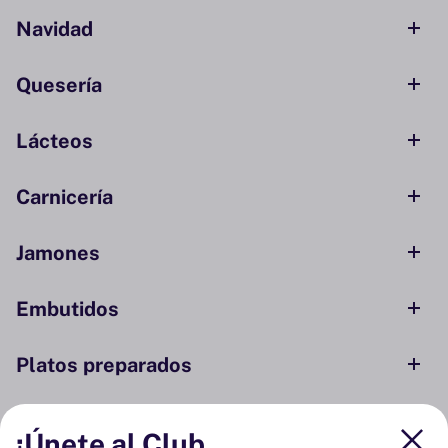
Navidad
Quesería
Lácteos
Carnicería
Jamones
Embutidos
Platos preparados
Conservas y ahumados
¡Únete al Club