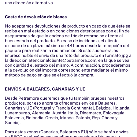
una dirección alternativa.
Coste de devolución de bienes
No aceptamos devoluciones de producto en caso de que éste se
reciba en mal estado o en condiciones deterioradas con el fin de
asegurarnos de que la cadena de frío de retorno no afecta al
buen estado del producto. En caso de incidencia, el cliente
dispone de un plazo máximo de 48 horas desde la recepción del
paquete para realizar la reclamación. Si esto sucediera, es
imprescindible el envío de una foto del producto en formato jpg a
la dirección
atencionalcliente@petramora.com
, en la que se vea
con claridad el estado del mismo. A continuación, procederemos
a la devolución del importe correspondiente mediante el mismo
método de pago en que se efectuó la compra.
ENVÍOS A BALEARES, CANARIAS Y UE
Desde Petramora queremos que tú también pruebes nuestros
productos, por eso ahora te ofrecemos envíos a Baleares,
Canarias y UE (Portugal y Francia Continental, Bélgica, Holanda,
Luxemburgo, Alemania, Austria, Italia, Dinamarca, Eslovaquia,
Eslovenia, Finlandia, Grecia, Irlanda, Polonia, Rep. Checa y
Suecia).
Para estas zonas (Canarias, Baleares y EU) sólo se harán envíos
en SECO, excluyéndose aquellos que requieran frío para su