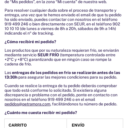
de “Mis pedidos”, en la zona “Mi cuenta” de nuestra web.
Para resolver cualquier duda sobre el proceso de transporte y
entrega, una vez que te hemos enviado el email de que tu pedido
ha sido enviado, puedes contactar con nosotros en el teléfono
919 499 246 o bien directamente con SEUR, en el teléfono 902
10 10 10 (de lunes a viernes de 8h a 20h, sábados de 9h a 14h)
indicando el nº de tracking.
¿Cómo recibiré mi pedido?
Los productos que por su naturaleza requieran frío, se enviarán
mediante servicio
SEUR FRÍO
(temperatura controlada entre
+2ºC y +8ºC) garantizando que en ningún caso se rompe la
cadena de frío.
Las
entregas de los pedidos en frío se realizarán antes de las
13:30h
para asegurar las mejores condiciones para su pedido.
Cuando se realice la entrega de tu pedido deberás comprobar
que todo está conforme lo solicitado. Si existiera alguna
discrepancia o problema con el pedido, ponte en contacto con
nosotros en el teléfono
919 499 246
o en el email
pedidos@petramora.com
, facilitándonos tu número de pedido.
¿Cuánto me cuesta recibir mi pedido?
CARRITO
ENVÍO