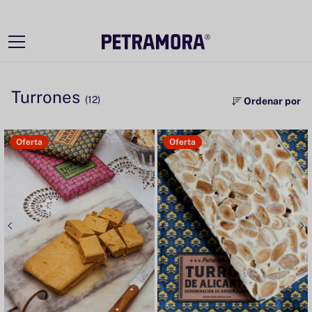
Ir
directamente
al contenido
Turrones
(12)
Ordenar por
Oferta
Oferta