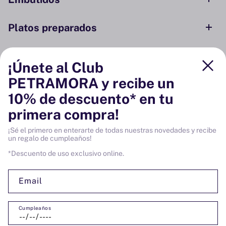
Platos preparados
Conservas y ahumados
¡Únete al Club
PETRAMORA y recibe un
Despensa
10% de descuento* en tu
primera compra!
Bodega
¡Sé el primero en enterarte de todas nuestras novedades y recibe
un regalo de cumpleaños!
Vinos
*Descuento de uso exclusivo online.
Email
Cumpleaños
SÍGUENOS: