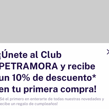
¡Únete al Club
PETRAMORA y recibe
un 10% de descuento*
Página 1 de 1
en tu primera compra!
¡Sé el primero en enterarte de todas nuestras novedades y
recibe un regalo de cumpleaños!