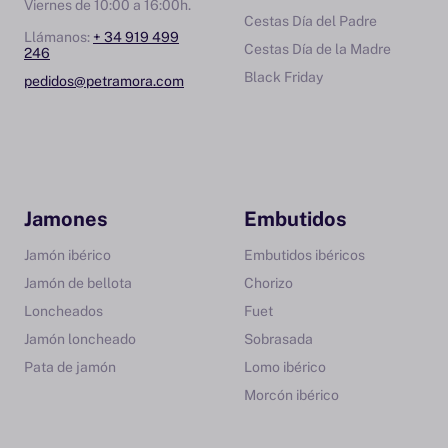
Viernes de 10:00 a 16:00h.
Cestas Día del Padre
Llámanos:
+ 34 919 499
Cestas Día de la Madre
246
Black Friday
pedidos@petramora.com
Jamones
Embutidos
Jamón ibérico
Embutidos ibéricos
Jamón de bellota
Chorizo
Loncheados
Fuet
Jamón loncheado
Sobrasada
Pata de jamón
Lomo ibérico
Morcón ibérico