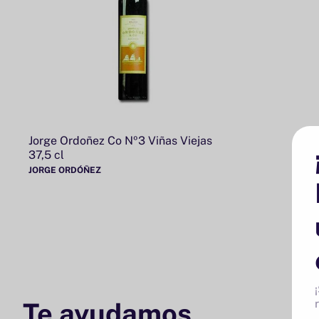
Jorge Ordoñez Co Nº3 Viñas Viejas
37,5 cl
JORGE ORDÓÑEZ
Te ayudamos