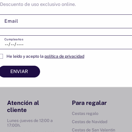
*Descuento de uso exclusivo online.
Email
del vino blanco?
Cumpleaños
 blancos de calidad?
He leído y acepto la
política de privacidad
lanco?
ENVIAR
Atención al
Para regalar
cliente
Cestas regalo
Lunes-jueves de 12:00 a
Cestas de Navidad
17:00h.
Cestas de San Valentin