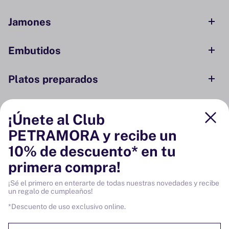
Jamones
Embutidos
Platos preparados
Conservas y ahumados
¡Únete al Club
PETRAMORA y recibe un
Despensa
10% de descuento* en tu
primera compra!
Bodega
¡Sé el primero en enterarte de todas nuestras novedades y recibe
un regalo de cumpleaños!
Vinos
*Descuento de uso exclusivo online.