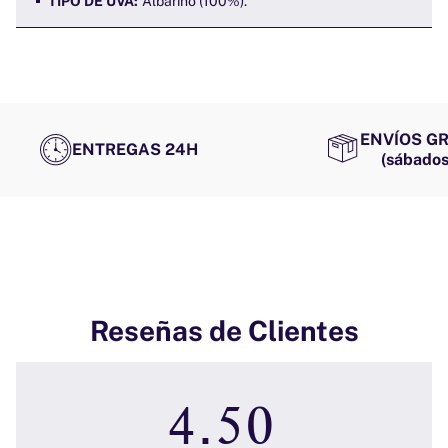
TIPO DE UVA:
Albariño (100%).
ENVÍOS GR
ENTREGAS 24H
(sábados
Reseñas de Clientes
4.50