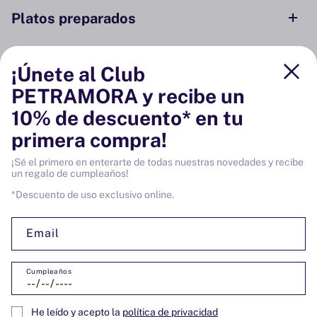
Platos preparados
Conservas y ahumados
¡Únete al Club
PETRAMORA y recibe un
Despensa
10% de descuento* en tu
primera compra!
Bodega
¡Sé el primero en enterarte de todas nuestras novedades y recibe
un regalo de cumpleaños!
Vinos
*Descuento de uso exclusivo online.
Email
Cumpleaños
SÍGUENOS:
Facebook
Instagram
YouTube
He leído y acepto la
política de privacidad