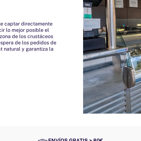
ite captar directamente
ir lo mejor posible el
 zona de los crustáceos
 espera de los pedidos de
t natural y garantiza la
¡Únete al Club
PETRAMORA y recibe
ENVÍOS GRATIS > 80€