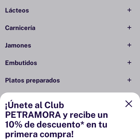
Lácteos
Carnicería
Jamones
Embutidos
Platos preparados
Conservas y ahumados
¡Únete al Club
PETRAMORA y recibe un
Despensa
10% de descuento* en tu
primera compra!
Bodega