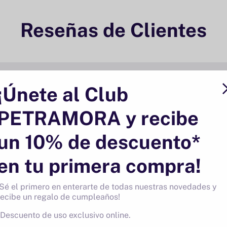
Reseñas de Clientes
¡Únete al Club
4 reseñas
PETRAMORA y recibe
un 10% de descuento*
en tu primera compra!
¡Sé el primero en enterarte de todas nuestras novedades y
recibe un regalo de cumpleaños!
Bien producto. Muy buena textura y sabor
*Descuento de uso exclusivo online.