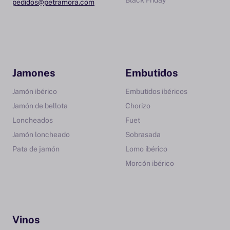
Black Friday
pedidos@petramora.com
Jamones
Embutidos
Jamón ibérico
Embutidos ibéricos
Jamón de bellota
Chorizo
Loncheados
Fuet
Jamón loncheado
Sobrasada
Pata de jamón
Lomo ibérico
Morcón ibérico
Vinos