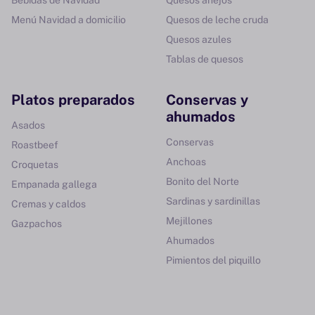
Bebidas de Navidad
Quesos añejos
Menú Navidad a domicilio
Quesos de leche cruda
Quesos azules
Tablas de quesos
Platos preparados
Conservas y
ahumados
Asados
Conservas
Roastbeef
Anchoas
Croquetas
Bonito del Norte
Empanada gallega
Sardinas y sardinillas
Cremas y caldos
Mejillones
Gazpachos
Ahumados
Pimientos del piquillo