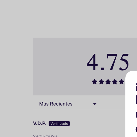
4.75
Sort by
V.D.P.
28/05/2026