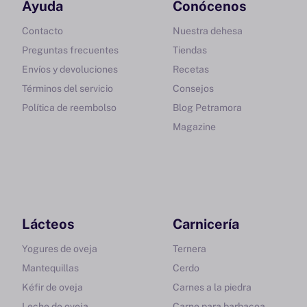
Ayuda
Conócenos
Contacto
Nuestra dehesa
Preguntas frecuentes
Tiendas
Envíos y devoluciones
Recetas
Términos del servicio
Consejos
Política de reembolso
Blog Petramora
Magazine
Lácteos
Carnicería
Yogures de oveja
Ternera
Mantequillas
Cerdo
Kéfir de oveja
Carnes a la piedra
Leche de oveja
Carne para barbacoa