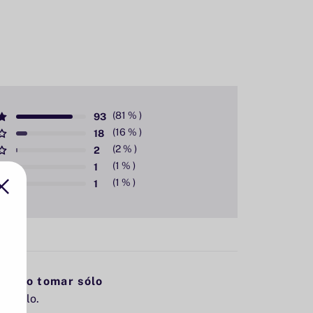
93
18
2
1
1
lato o tomar sólo
ar sólo.