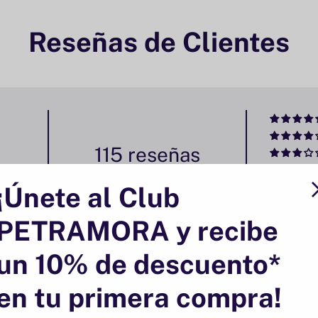
Reseñas de Clientes
115 reseñas
¡Únete al Club
PETRAMORA y recibe
un 10% de descuento*
El corte perfecto para utilizar en cualquier p
en tu primera compra!
El corte perfecto para utilizar en cualquier plato o tom