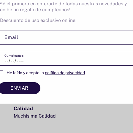
¡Sé el primero en enterarte de todas nuestras novedades y
recibe un regalo de cumpleaños!
*Descuento de uso exclusivo online.
Estupendo
Estupendo
Email
Cumpleaños
Me encantó
He leído y acepto la
política de privacidad
Me encantó. Repetiréla compra.
ENVIAR
Calidad
Muchisima Calidad