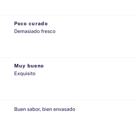
He leído y acepto la
política de privacidad
ENVIAR
Poco curado
Demasiado fresco
Muy bueno
Exquisito
Buen sabor, bien envasado