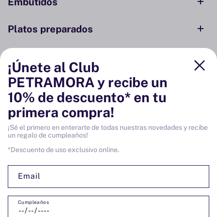
Embutidos
Platos preparados
Conservas y ahumados
¡Únete al Club
PETRAMORA y recibe un
Despensa
10% de descuento* en tu
primera compra!
Bodega
¡Sé el primero en enterarte de todas nuestras novedades y recibe
un regalo de cumpleaños!
Vinos
*Descuento de uso exclusivo online.
Email
Cumpleaños
SÍGUENOS: