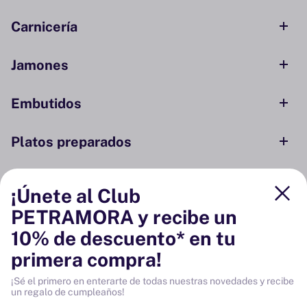
Carnicería
Jamones
Embutidos
Platos preparados
Conservas y ahumados
¡Únete al Club
PETRAMORA y recibe un
Despensa
10% de descuento* en tu
primera compra!
Bodega
¡Sé el primero en enterarte de todas nuestras novedades y recibe
un regalo de cumpleaños!
Vinos