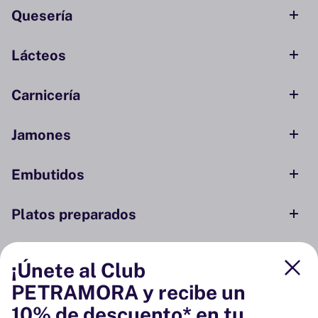
Quesería
Lácteos
Carnicería
Jamones
Embutidos
Platos preparados
Conservas y ahumados
¡Únete al Club
PETRAMORA y recibe un
Despensa
10% de descuento* en tu