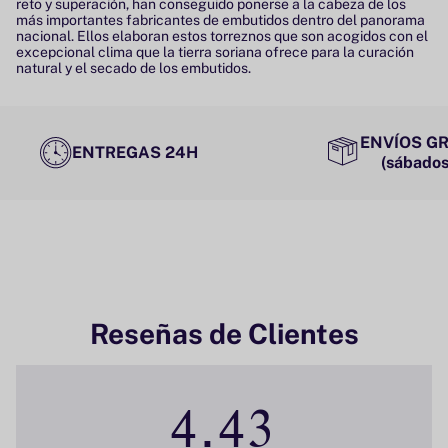
reto y superación, han conseguido ponerse a la cabeza de los
más importantes fabricantes de embutidos dentro del panorama
nacional. Ellos elaboran estos torreznos que son acogidos con el
excepcional clima que la tierra soriana ofrece para la curación
natural y el secado de los embutidos.
ENVÍOS GR
ENTREGAS 24H
(sábados
Reseñas de Clientes
4.43