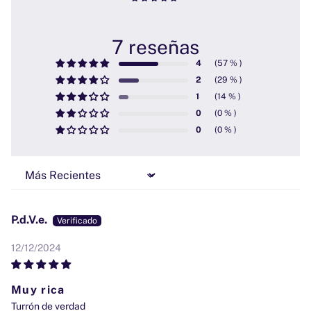
7 reseñas
4
2
1
0
0
Sort by
P.d.V.e.
12/12/2024
Muy rica
Turrón de verdad