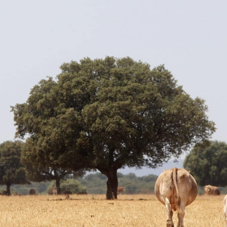
¡Únete al Club
PETRAMORA y recibe
un 10% de descuento*
en tu primera compra!
¡Sé el primero en enterarte de todas nuestras novedades y
recibe un regalo de cumpleaños!