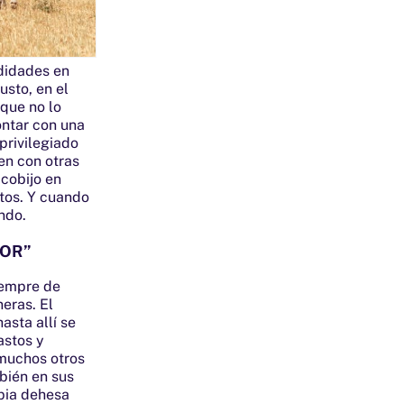
didades en
usto, en el
que no lo
ontar con una
privilegiado
en con otras
cobijo en
ntos. Y cuando
ndo.
DOR”
iempre de
eras. El
asta allí se
astos y
 muchos otros
bién en sus
opia dehesa