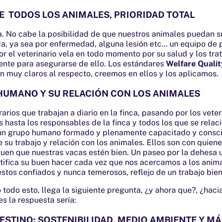
E TODOS LOS ANIMALES, PRIORIDAD TOTAL
. No cabe la posibilidad de que nuestros animales puedan suf
da, ya sea por enfermedad, alguna lesión etc… un equipo de 
 el veterinario vela en todo momento por su salud y los tra
te para asegurarse de ello. Los estándares
Welfare Qualit
 muy claros al respecto, creemos en ellos y los aplicamos.
 HUMANO Y SU RELACIÓN CON LOS ANIMALES
arios que trabajan a diario en la finca, pasando por los veter
s hasta los responsables de la finca y todos los que se relac
un grupo humano formado y plenamente capacitado y consci
 su trabajo y relación con los animales. Ellos son con quien
guen que nuestras vacas estén bien. Un paseo por la dehesa 
tifica su buen hacer cada vez que nos acercamos a los anima
tos confiados y nunca temerosos, reflejo de un trabajo bie
o todo esto, llega la siguiente pregunta, ¿y ahora que?, ¿hac
es la respuesta sería:
STINO: SOSTENIBILIDAD, MEDIO AMBIENTE Y M