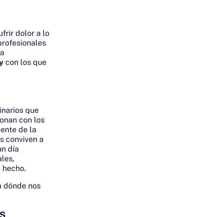
rir dolor a lo
profesionales
ta
y
con los que
inarios que
ionan con los
ente de la
es conviven a
un día
les,
n hecho.
ia dónde nos
ÁS