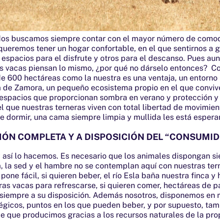
*Descuento de uso exclusivo online.
Email
dos buscamos siempre contar con el mayor número de como
queremos tener un hogar confortable, en el que sentirnos a g
spacios para el disfrute y otros para el descanso. Pues aun
Cumpleaños
as vacas piensan lo mismo, ¿por qué no dárselo entonces? C
e 600 hectáreas como la nuestra es una ventaja, un entorno 
ia de Zamora, un pequeño ecosistema propio en el que conviv
He leído y acepto la
política de privacidad
 espacios que proporcionan sombra en verano y protección y 
 el que nuestras terneras viven con total libertad de movimie
ENVIAR
de dormir, una cama siempre limpia y mullida les está espera
IÓN COMPLETA Y A DISPOSICIÓN DEL “CONSUMI
y así lo hacemos. Es necesario que los animales dispongan s
 la sed y el hambre no se contemplan aquí con nuestras tern
pone fácil, si quieren beber, el río Esla baña nuestra finca y h
as vacas para refrescarse, si quieren comer, hectáreas de p
 siempre a su disposición. Además nosotros, disponemos en
égicos, puntos en los que pueden beber, y por supuesto, tam
je que producimos gracias a los recursos naturales de la pr