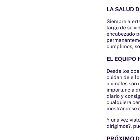
LA SALUD D
Siempre alerta
largo de su vi
encabezado por
permanentemen
cumplimos, son
EL EQUIPO
Desde los oper
cuidan de ello
animales son 
importancia de
diario y consi
cualquiera cer
mostrándose es
Y una vez vist
dirigimos?, pu
PRÓXIMO DE