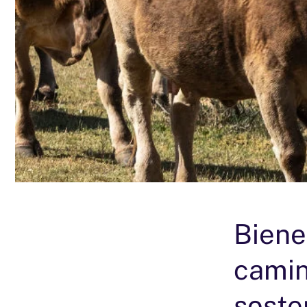
Biene
camin
soste