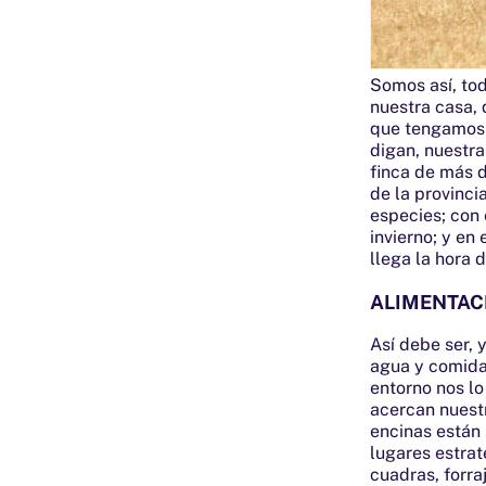
Somos así, to
nuestra casa, 
que tengamos e
digan, nuestr
finca de más d
de la provinc
especies; con
invierno; y en
llega la hora 
ALIMENTAC
Así debe ser, 
agua y comida,
entorno nos lo 
acercan nuestr
encinas están
lugares estrat
cuadras, forra