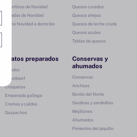
Aperitivos de Navidad
Quesos curados
Bebidas de Navidad
Quesos añejos
Menú Navidad a domicilio
Quesos de leche cruda
Quesos azules
Tablas de quesos
Platos preparados
Conservas y
ahumados
Asados
Conservas
Roastbeef
Anchoas
Croquetas
Bonito del Norte
Empanada gallega
Sardinas y sardinillas
Cremas y caldos
Mejillones
Gazpachos
Ahumados
Pimientos del piquillo