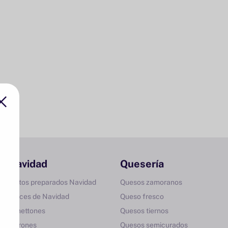
Navidad
Quesería
Platos preparados Navidad
Quesos zamoranos
Dulces de Navidad
Queso fresco
Panettones
Quesos tiernos
Turrones
Quesos semicurados