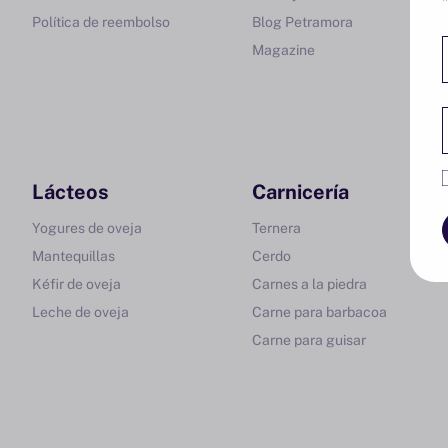
Política de reembolso
Blog Petramora
Magazine
Lácteos
Carnicería
Yogures de oveja
Ternera
Mantequillas
Cerdo
Kéfir de oveja
Carnes a la piedra
Leche de oveja
Carne para barbacoa
Carne para guisar