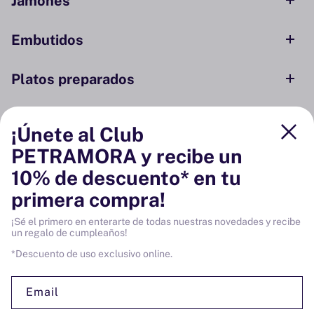
Jamones
Embutidos
Platos preparados
Conservas y ahumados
¡Únete al Club
PETRAMORA y recibe un
Despensa
10% de descuento* en tu
primera compra!
Bodega
¡Sé el primero en enterarte de todas nuestras novedades y recibe
un regalo de cumpleaños!
Vinos
*Descuento de uso exclusivo online.
Email