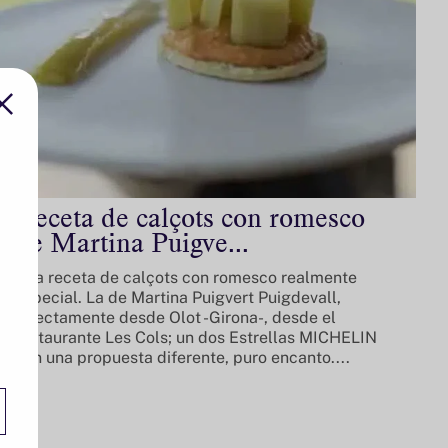
Receta de calçots con romesco
de Martina Puigve...
Una receta de calçots con romesco realmente
especial. La de Martina Puigvert Puigdevall,
directamente desde Olot -Girona-, desde el
restaurante Les Cols; un dos Estrellas MICHELIN
con una propuesta diferente, puro encanto....