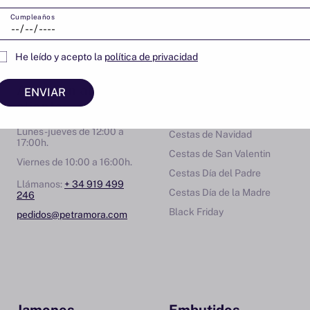
3
…
1
2
4
5
19
Cumpleaños
He leído y acepto la
política de privacidad
Atención al
Para regalar
ENVIAR
cliente
Cestas regalo
Lunes-jueves de 12:00 a
Cestas de Navidad
17:00h.
Cestas de San Valentin
Viernes de 10:00 a 16:00h.
Cestas Día del Padre
Llámanos:
+ 34 919 499
Cestas Día de la Madre
246
Black Friday
pedidos@petramora.com