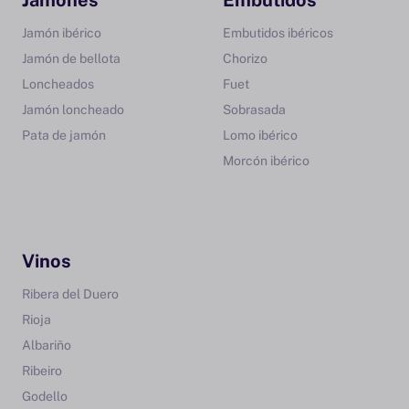
Jamones
Embutidos
Jamón ibérico
Embutidos ibéricos
Jamón de bellota
Chorizo
Loncheados
Fuet
Jamón loncheado
Sobrasada
Pata de jamón
Lomo ibérico
Morcón ibérico
Vinos
Ribera del Duero
Rioja
Albariño
Ribeiro
Godello