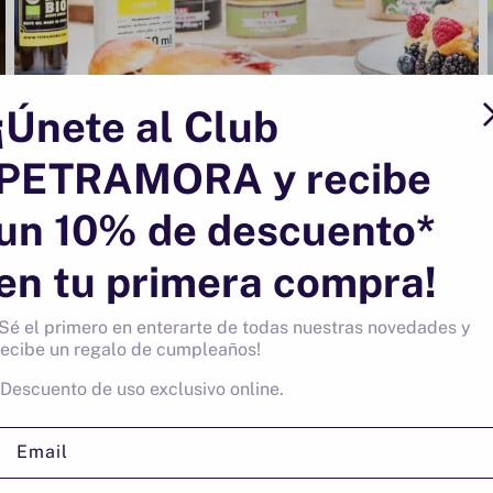
¡Únete al Club
PETRAMORA y recibe
un 10% de descuento*
Pulled duck con confit de pato y
chutney de mango
en tu primera compra!
Empezar el día con energía es vital para poder
¡Sé el primero en enterarte de todas nuestras novedades y
sobrellevar el resto del día con buen humor y
recibe un regalo de cumpleaños!
positividad, y una de las mejores formas es
preparando un sabroso Brunch....
*Descuento de uso exclusivo online.
Email