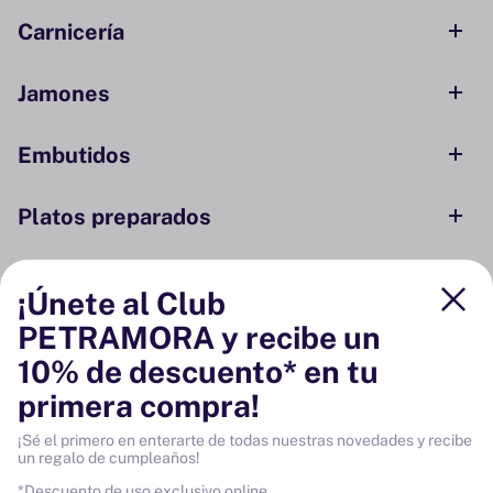
Carnicería
Jamones
Embutidos
Platos preparados
Conservas y ahumados
¡Únete al Club
PETRAMORA y recibe un
Despensa
10% de descuento* en tu
primera compra!
Bodega
¡Sé el primero en enterarte de todas nuestras novedades y recibe
un regalo de cumpleaños!
Vinos
*Descuento de uso exclusivo online.