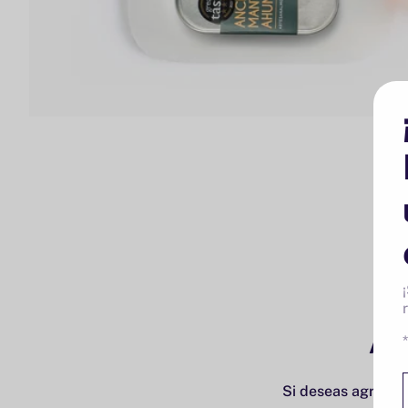
Añ
Si deseas agregar