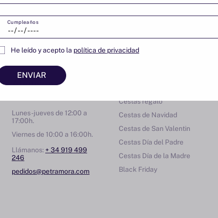
indica que quieres que se incluya dentro de la caja regalo.
demos a elegir el producto que mejor combine con este pac
Cumpleaños
con nosotros.
He leído y acepto la
política de privacidad
ENVIAR
Atención al
Para regalar
cliente
Cestas regalo
Lunes-jueves de 12:00 a
Cestas de Navidad
17:00h.
Cestas de San Valentin
Viernes de 10:00 a 16:00h.
Cestas Día del Padre
Llámanos:
+ 34 919 499
Cestas Día de la Madre
246
Black Friday
pedidos@petramora.com