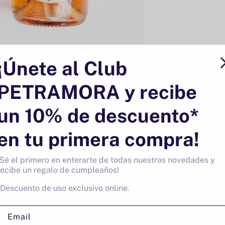
¡Únete al Club
PETRAMORA y recibe
un 10% de descuento*
en tu primera compra!
¡Sé el primero en enterarte de todas nuestras novedades y
recibe un regalo de cumpleaños!
ade un producto a tu p
*Descuento de uso exclusivo online.
 algún producto extra a este pack,
añádelo a tu carrito
y, en
Email