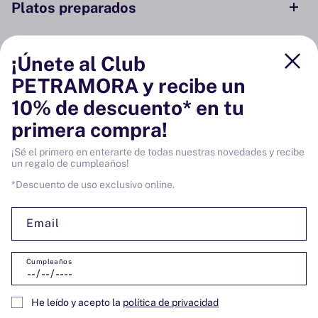
Platos preparados
Conservas y ahumados
¡Únete al Club
PETRAMORA y recibe un
Despensa
10% de descuento* en tu
primera compra!
Bodega
¡Sé el primero en enterarte de todas nuestras novedades y recibe
un regalo de cumpleaños!
Vinos
*Descuento de uso exclusivo online.
Email
Cumpleaños
SÍGUENOS:
Facebook
Instagram
YouTube
He leído y acepto la
política de privacidad