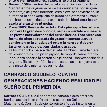
entero o en medallones, asado, frito o, a la plancha.
Secreto 100% ibérico de bellota
. Esta pieza es uno de los
“secretos” mejor guardados de los carniceros, por su gran
porcentaje de grasa infiltrada, esta pieza se convierte en un
auténtico bocado exquisito de jugosidad y terneza extrema
que hacen que se deshace en el paladar.
Ideal para hacer
asada a la sartén o plancha
.
Presa 100% Ibérica de bellota
. Esta pieza que hasta hace
poco era la gran desconocida, se ha convertido en unas de
las piezas más valoradas del cerdo ibérico. Esta pieza con
forma de abanico repleta de grasa intramuscular, se
convierten en la aliada perfecta a la hora de elaborar
tartares, carpaccios, parrilladas o asados.
La
Pluma 100% ibérica de bellota
.
También llamada filete
del carnicero es una pieza jugosa, tierna y de sabor intenso.
I
deal para hacer a la sartén o la plancha
. Una vez cocinada a
tu gusto, filetéala y añádela unas escamas de sal junto con
una pizca de pimienta recién molida.
CARRASCO GUIJUELO, CUATRO
GENERACIONES HACIENDO REALIDAD EL
SUEÑO DEL PRIMER DÍA
Carrasco Guijuelo
. Así es como se conoce a esta empresa
familiar asentada en el fantástico pueblo de Guijuelo
(Salamanca). Con más de ciento veinte años de historia en la