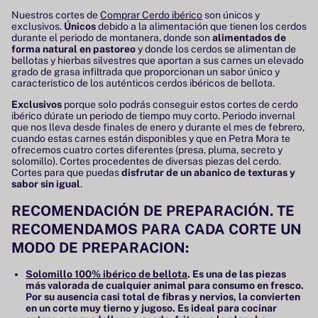
Nuestros cortes de
Comprar Cerdo ibérico
son únicos y
exclusivos.
Únicos
debido a la alimentación que tienen los cerdos
durante el periodo de montanera, donde son
alimentados de
forma natural en pastoreo
y donde los cerdos se alimentan de
bellotas y hierbas silvestres que aportan a sus carnes un elevado
grado de grasa infiltrada que proporcionan un sabor único y
característico de los auténticos cerdos ibéricos de bellota.
Exclusivos
porque solo podrás conseguir estos cortes de cerdo
ibérico dúrate un periodo de tiempo muy corto. Periodo invernal
que nos lleva desde finales de enero y durante el mes de febrero,
cuando estas carnes están disponibles y que en Petra Mora te
ofrecemos cuatro cortes diferentes (presa, pluma, secreto y
solomillo). Cortes procedentes de diversas piezas del cerdo.
Cortes para que puedas
disfrutar de un abanico de texturas y
sabor sin igual
.
RECOMENDACIÓN DE PREPARACIÓN. TE
RECOMENDAMOS PARA CADA CORTE UN
MODO DE PREPARACION:
Solomillo 100% ibérico de bellota
. Es una de las piezas
más valorada de cualquier animal para consumo en fresco.
Por su ausencia casi total de fibras y nervios, la convierten
en un corte muy tierno y jugoso. Es ideal para cocinar