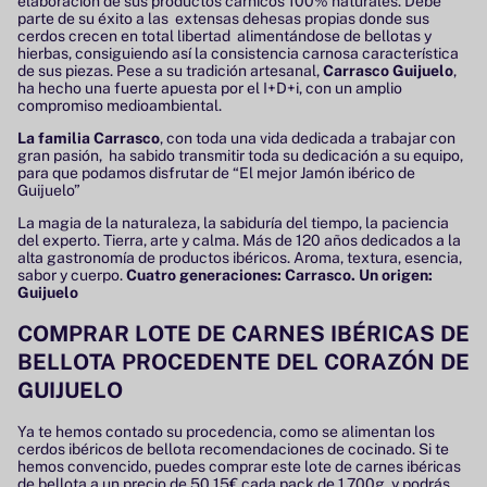
elaboración de sus productos cárnicos 100% naturales. Debe
parte de su éxito a las extensas dehesas propias donde sus
cerdos crecen en total libertad alimentándose de bellotas y
hierbas, consiguiendo así la consistencia carnosa característica
de sus piezas. Pese a su tradición artesanal,
Carrasco Guijuelo
,
ha hecho una fuerte apuesta por el I+D+i, con un amplio
compromiso medioambiental.
La familia Carrasco
, con toda una vida dedicada a trabajar con
gran pasión, ha sabido transmitir toda su dedicación a su equipo,
para que podamos disfrutar de “El mejor Jamón ibérico de
Guijuelo”
La magia de la naturaleza, la sabiduría del tiempo, la paciencia
del experto. Tierra, arte y calma. Más de 120 años dedicados a la
alta gastronomía de productos ibéricos. Aroma, textura, esencia,
sabor y cuerpo.
Cuatro generaciones: Carrasco. Un origen:
Guijuelo
COMPRAR LOTE DE CARNES IBÉRICAS DE
BELLOTA PROCEDENTE DEL CORAZÓN DE
GUIJUELO
Ya te hemos contado su procedencia, como se alimentan los
cerdos ibéricos de bellota recomendaciones de cocinado. Si te
hemos convencido, puedes comprar este lote de carnes ibéricas
de bellota a un precio de 50,15€ cada pack de 1,700g. y podrás