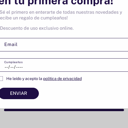
en tu primera compra!
¡Sé el primero en enterarte de todas nuestras novedades y
recibe un regalo de cumpleaños!
*Descuento de uso exclusivo online.
Email
Cumpleaños
ramora
Cava brut nature Ubalda Ec
He leído y acepto la
política de privacidad
AZARES
ORIOL ROSSELL
ENVIAR
Página 1 de 1