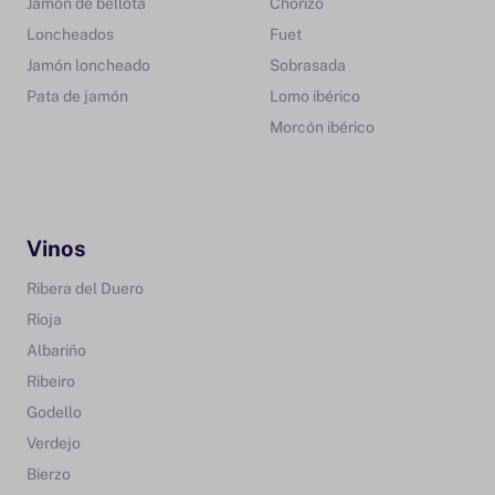
Jamón de bellota
Chorizo
Loncheados
Fuet
Jamón loncheado
Sobrasada
Pata de jamón
Lomo ibérico
Morcón ibérico
Vinos
Ribera del Duero
Rioja
Albariño
Ribeiro
Godello
Verdejo
Bierzo