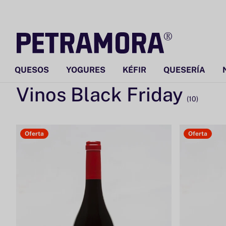
Ir
directamente
al contenido
QUESOS
YOGURES
KÉFIR
QUESERÍA
Colección:
Vinos Black Friday
(10)
Oferta
Oferta