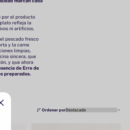
onalidad marcan cada
 por el producto
lato refleja la
vos ni artificios.
 el pescado fresco
rta y la carne
iones limpias,
cina sincera, que
ión, y que ahora
esencia de Erre de
os preparados.
Ordenar por