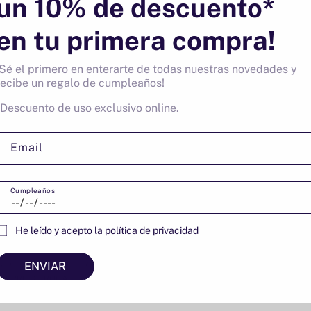
un 10% de descuento*
en tu primera compra!
¡Sé el primero en enterarte de todas nuestras novedades y
recibe un regalo de cumpleaños!
*Descuento de uso exclusivo online.
COMING SOON
COMING SOON
Email
Cumpleaños
He leído y acepto la
política de privacidad
ado
Descongelado
 criolla 2 Uds. 180 g
Empanadilla de carne 2 Uds
ENVIAR
 ERRE DE ROCA
RESTAURANTE ERRE DE ROCA