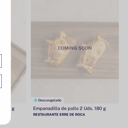
COMING SOON
Descongelado
. 180 g
Empanadilla de pollo 2 Uds. 180 g
RESTAURANTE ERRE DE ROCA