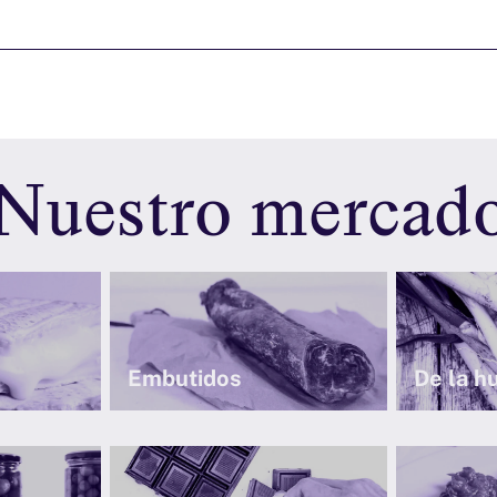
Nuestro mercad
Embutidos
De la h