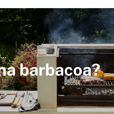
..
na barbacoa?
¡Únete al Club
PETRAMORA y recibe