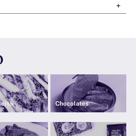
o
uerta
Chocolates