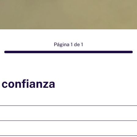
un 10% de descuento*
en tu primera compra!
¡Sé el primero en enterarte de todas nuestras novedades y
recibe un regalo de cumpleaños!
Página 1 de 1
*Descuento de uso exclusivo online.
Email
e confianza
Cumpleaños
He leído y acepto la
política de privacidad
ENVIAR