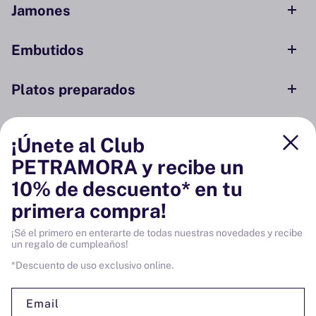
Jamones
Embutidos
Platos preparados
Conservas y ahumados
¡Únete al Club
PETRAMORA y recibe un
Despensa
10% de descuento* en tu
primera compra!
Bodega
¡Sé el primero en enterarte de todas nuestras novedades y recibe
un regalo de cumpleaños!
Vinos
*Descuento de uso exclusivo online.
Email