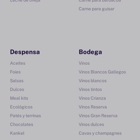
Leche de oveja
Carne para barbacoa
Carne para guisar
Despensa
Bodega
Aceites
Vinos
Foies
Vinos Blancos Gallegos
Salsas
Vinos blancos
Dulces
Vinos tintos
Meal kits
Vinos Crianza
Ecológicos
Vinos Reserva
Patés y terrinas
Vinos Gran Reserva
Chocolates
Vinos dulces
Kankel
Cavas y champagnes