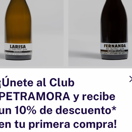
isa
Mencia Fernanda
¡Únete al Club
O DE GOMARIZ
BODEGA DOMINIO DO BIBEI
PETRAMORA y recibe
Página 1 de 1
un 10% de descuento*
en tu primera compra!