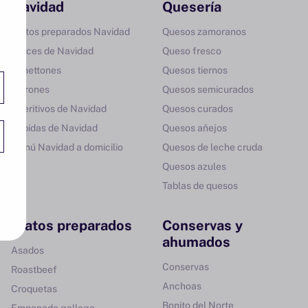
Navidad
Quesería
Platos preparados Navidad
Quesos zamoranos
Dulces de Navidad
Queso fresco
Panettones
Quesos tiernos
Turrones
Quesos semicurados
Aperitivos de Navidad
Quesos curados
Bebidas de Navidad
Quesos añejos
Menú Navidad a domicilio
Quesos de leche cruda
Quesos azules
Tablas de quesos
Platos preparados
Conservas y
ahumados
Asados
Conservas
Roastbeef
Anchoas
Croquetas
Bonito del Norte