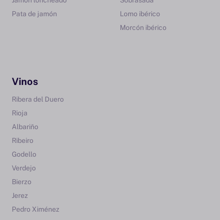
Jamón loncheado
Sobrasada
Pata de jamón
Lomo ibérico
Morcón ibérico
Vinos
Ribera del Duero
Rioja
Albariño
Ribeiro
Godello
Verdejo
Bierzo
Jerez
Pedro Ximénez