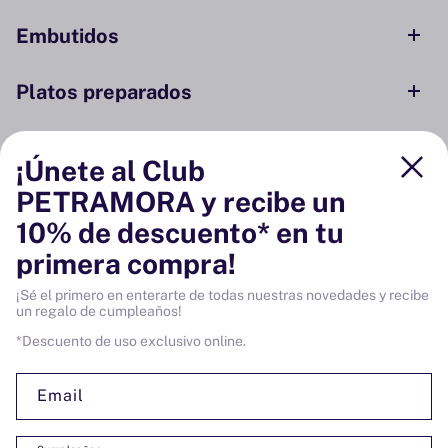
Embutidos
Platos preparados
Conservas y ahumados
¡Únete al Club
PETRAMORA y recibe un
Despensa
10% de descuento* en tu
primera compra!
Bodega
¡Sé el primero en enterarte de todas nuestras novedades y recibe
un regalo de cumpleaños!
Vinos
*Descuento de uso exclusivo online.
Email