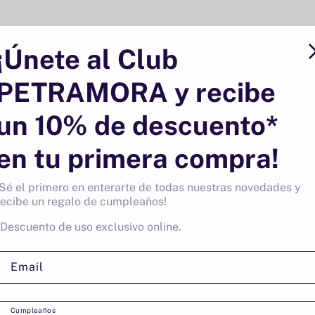
¡Únete al Club
Reseñas de Clientes
PETRAMORA y recibe
un 10% de descuento*
en tu primera compra!
¡Sé el primero en enterarte de todas nuestras novedades y
16 reseñas
recibe un regalo de cumpleaños!
*Descuento de uso exclusivo online.
Email
Cumpleaños