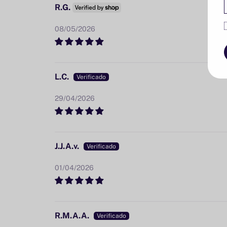
R.G.
08/05/2026
L.C.
29/04/2026
J.J.A.v.
01/04/2026
R.M.A.A.