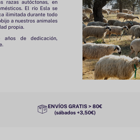
s razas autóctonas, en
mésticos. El río Esla se
a ilimitada durante todo
obijo a nuestros animales
dad propia.
e años de dedicación,
le.
ENVÍOS GRATIS > 80€
(sábados +3,50€)