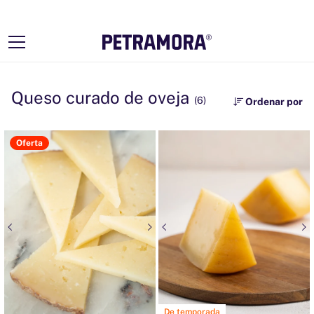
Ir
directamente
al contenido
Queso curado de oveja
(6)
Ordenar por
Oferta
De temporada