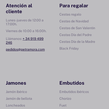
¡Sé el primero en enterarte de todas nuestras novedades y
Atención al
Para regalar
recibe un regalo de cumpleaños!
cliente
Cestas regalo
*Descuento de uso exclusivo online.
Lunes-jueves de 12:00 a
Cestas de Navidad
17:00h.
Cestas de San Valentin
Viernes de 10:00 a 16:00h.
Email
Cestas Día del Padre
Llámanos:
+ 34 919 499
Cestas Día de la Madre
246
Cumpleaños
Black Friday
pedidos@petramora.com
He leído y acepto la
política de privacidad
ENVIAR
Jamones
Embutidos
Jamón ibérico
Embutidos ibéricos
Jamón de bellota
Chorizo
Loncheados
Fuet