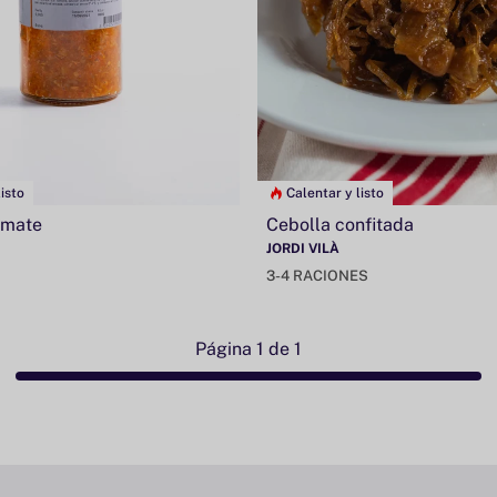
isto
Calentar y listo
omate
Cebolla confitada
JORDI VILÀ
3-4 RACIONES
¡Únete al Club
Página 1 de 1
PETRAMORA y recibe
un 10% de descuento*
en tu primera compra!