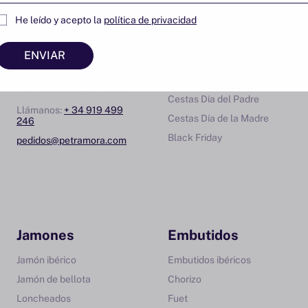
Atención al
Para regalar
He leído y acepto la
política de privacidad
cliente
Cestas regalo
ENVIAR
Lunes-jueves de 12:00 a
Cestas de Navidad
17:00h.
Cestas de San Valentin
Viernes de 10:00 a 16:00h.
Cestas Día del Padre
Llámanos:
+ 34 919 499
Cestas Día de la Madre
246
Black Friday
pedidos@petramora.com
Jamones
Embutidos
Jamón ibérico
Embutidos ibéricos
Jamón de bellota
Chorizo
Loncheados
Fuet