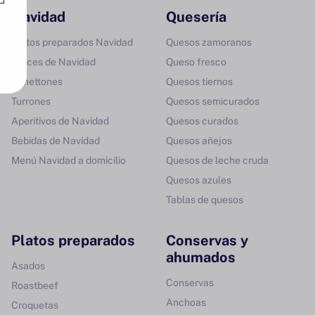
Navidad
Quesería
Platos preparados Navidad
Quesos zamoranos
Dulces de Navidad
Queso fresco
Panettones
Quesos tiernos
Turrones
Quesos semicurados
Aperitivos de Navidad
Quesos curados
Bebidas de Navidad
Quesos añejos
Menú Navidad a domicilio
Quesos de leche cruda
Quesos azules
Tablas de quesos
Platos preparados
Conservas y
ahumados
Asados
Conservas
Roastbeef
Anchoas
Croquetas