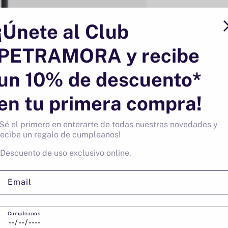
¡Únete al Club
PETRAMORA y recibe
un 10% de descuento*
en tu primera compra!
¡Sé el primero en enterarte de todas nuestras novedades y
recibe un regalo de cumpleaños!
ENVÍOS GRATIS > 80€
*Descuento de uso exclusivo online.
(sábados +3,50€)
Email
Cumpleaños