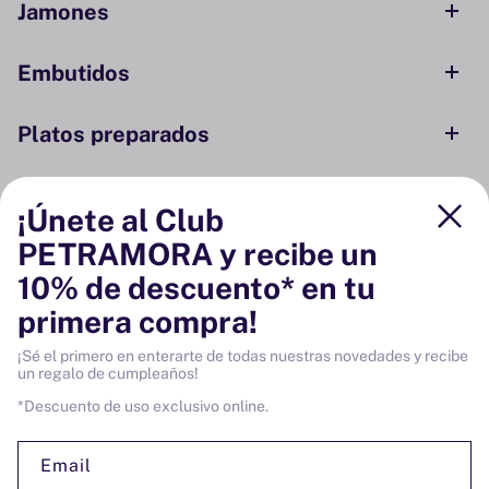
Jamones
Embutidos
Platos preparados
Conservas y ahumados
¡Únete al Club
PETRAMORA y recibe un
Despensa
10% de descuento* en tu
primera compra!
Bodega
¡Sé el primero en enterarte de todas nuestras novedades y recibe
un regalo de cumpleaños!
Vinos
*Descuento de uso exclusivo online.
Email