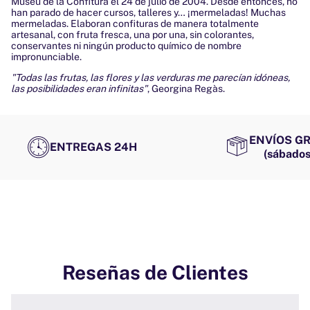
Museu de la Confitura el 24 de julio de 2004. Desde entonces, no
han parado de hacer cursos, talleres y… ¡mermeladas! Muchas
mermeladas. Elaboran confituras de manera totalmente
artesanal, con fruta fresca, una por una, sin colorantes,
conservantes ni ningún producto químico de nombre
impronunciable.
"Todas las frutas, las flores y las verduras me parecían idóneas,
las posibilidades eran infinitas"
, Georgina Regàs.
ENVÍOS GR
ENTREGAS 24H
(sábados
Reseñas de Clientes