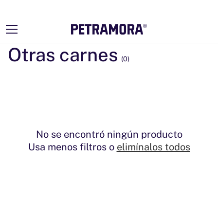
Ir
directamente
al contenido
Colección:
Otras carnes
(0)
No se encontró ningún producto
Usa menos filtros o
elimínalos todos